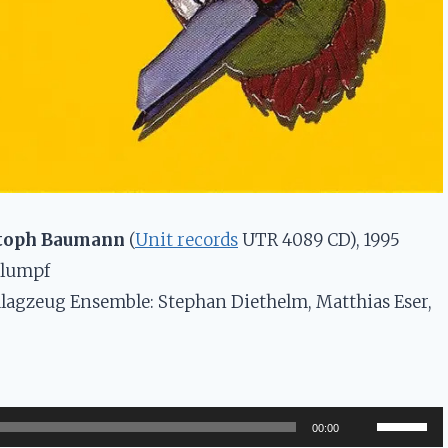
stoph Baumann
(
Unit records
UTR 4089 CD), 1995
hlumpf
lagzeug Ensemble: Stephan Diethelm, Matthias Eser,
U
00:00