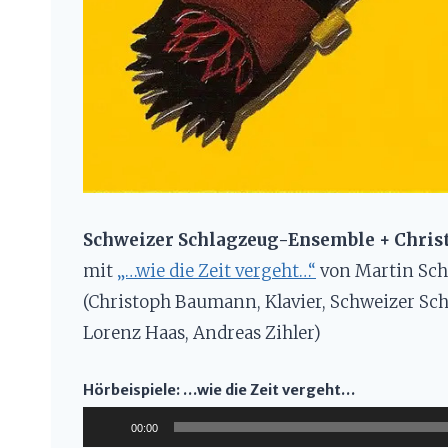
Schweizer Schlagzeug-Ensemble + Chri
mit
„…wie die Zeit vergeht…“
von Martin Sc
(Christoph Baumann, Klavier, Schweizer Sch
Lorenz Haas, Andreas Zihler)
Hörbeispiele: …wie die Zeit vergeht…
A
00:00