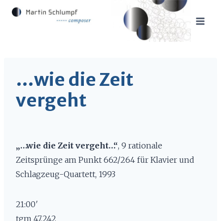
Zum
Inhalt
springen
…wie die Zeit
vergeht
„…wie die Zeit vergeht…“
, 9 rationale
Zeitsprünge am Punkt 662/264 für Klavier und
Schlagzeug-Quartett, 1993
21:00′
tgm 47.242