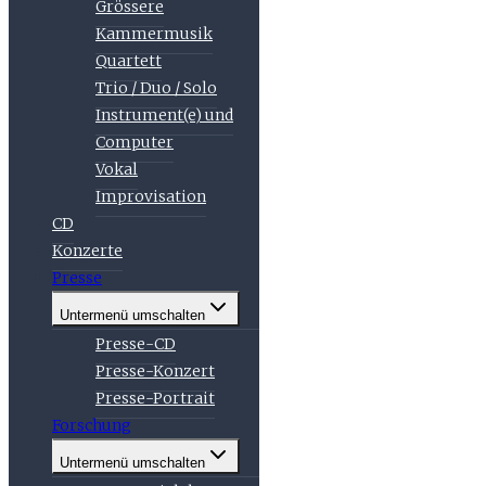
Grössere
Kammermusik
Quartett
Trio / Duo / Solo
Instrument(e) und
Computer
Vokal
Improvisation
CD
Konzerte
Presse
Untermenü umschalten
Presse-CD
Presse-Konzert
Presse-Portrait
Forschung
Untermenü umschalten