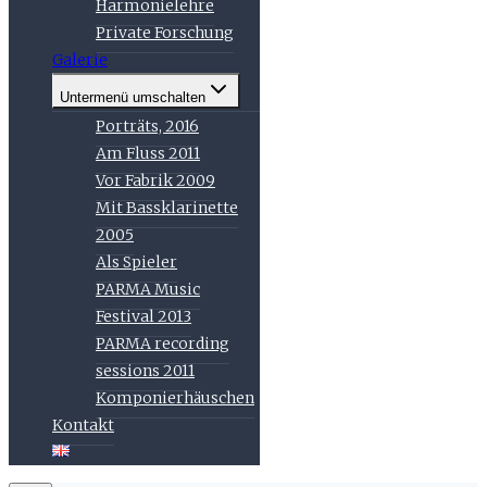
Harmonielehre
Private Forschung
Galerie
Untermenü umschalten
Porträts, 2016
Am Fluss 2011
Vor Fabrik 2009
Mit Bassklarinette
2005
Als Spieler
PARMA Music
Festival 2013
PARMA recording
sessions 2011
Komponierhäuschen
Kontakt