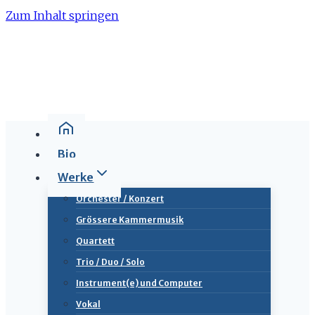
Zum Inhalt springen
Bio
Werke
Orchester / Konzert
Grössere Kammermusik
Quartett
Trio / Duo / Solo
Instrument(e) und Computer
Vokal