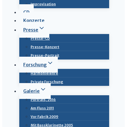
Improvisation
CD
Konzerte
Presse
Presse-CD
Presse-Konzert
Presse-Portrait
Forschung
Harmonielehre
Private Forschung
Galerie
Porträts, 2016
Am Fluss 2011
Vor Fabrik 2009
Mit Bassklarinette 2005