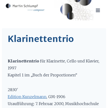
Zum
Inhalt
springen
Klarinettentrio
Klarinettentrio
für Klarinette, Cello und Klavier,
1997
Kapitel 1 im „Buch der Proportionen“
28:30′
Edition Kunzelmann
, GM-1906
Uraufführung: 7. Februar 2000, Musikhochschule